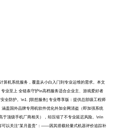
计算机系统服务，覆盖从小白入门到专业运维的需求。本文
：专业至上 全链条守护\n高档服务适合企业主、游戏爱好者
防护。\n1. [联想服务] 专业尊享版：提供总部级工程师
级）：涵盖国外品牌专用机软件优化外加全网清盗（即加强系统
高于顶级手机厂商相关），却压缩了不专业延迟风险。\n\n
容可以关注“某月盈贵”：——因其搭载轻量式机器评价追踪补