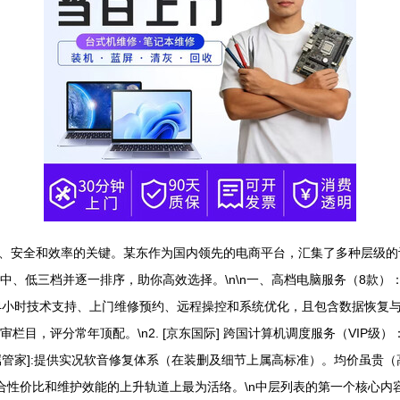
、安全和效率的关键。某东作为国内领先的电商平台，汇集了多种层级的
中、低三档并逐一排序，助你高效选择。\n\n一、高档电脑服务（8款）
小时技术支持、上门维修预约、远程操控和系统优化，且包含数据恢复与安全
栏目，评分常年顶配。\n2. [京东国际] 跨国计算机调度服务（VIP
专属管家]:提供实况软音修复体系（在装删及细节上属高标准）。均价虽贵（
综合性价比和维护效能的上升轨道上最为活络。\n中层列表的第一个核心内